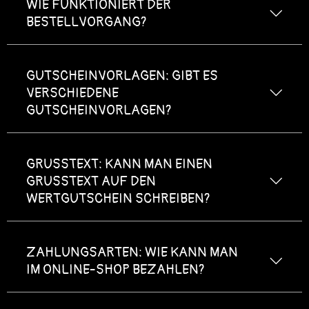
WIE FUNKTIONIERT DER
BESTELLVORGANG?
GUTSCHEINVORLAGEN: GIBT ES
Wähle eine Gutscheinvorlage, den
VERSCHIEDENE
gewünschten Gutscheinwert und einen
GUTSCHEINVORLAGEN?
individuellen Grußtext.
Zahlen sicher und einfach mit Kreditkarte
oder Sofortüberweisung.
Drucken Dir Deinen Gutschein einfach
GRUSSTEXT: KANN MAN EINEN G
direkt selbst aus oder versende ihn per
RUSSTEXT AUF DEN WE
Mail.
RTGUTSCHEIN SCHREIBEN?
ZAHLUNGSARTEN: WIE KANN MAN
IM ONLINE-SHOP BEZAHLEN?