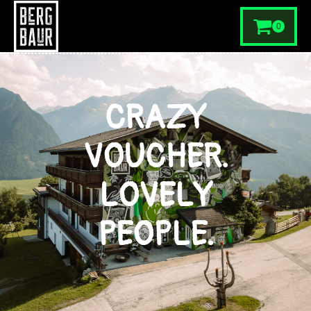
0
CRAZY
VOUCHER.
LOVELY
PEOPLE.