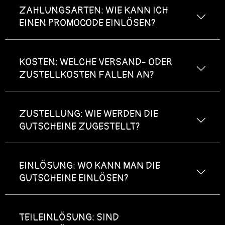
ZAHLUNGSARTEN: WIE KANN ICH
EINEN PROMOCODE EINLÖSEN?
Als Abonnent des E-Mail-Newsletters informieren
KOSTEN: WELCHE VERSAND- ODER
wir Dich regelmäßig über unsere exklusiven
ZUSTELLKOSTEN FALLEN AN?
Angebote.
Wähle im Gutscheinshop die Kategorie
"Wertgutscheine" aus.
ZUSTELLUNG: WIE WERDEN DIE
Wähle ein Gutscheinmotiv und den
GUTSCHEINE ZUGESTELLT?
Gutscheinwert aus. Du kannst zudem einen
Grußtext hinzufügen.
Auf "Hier bestellen" klicken.
EINLÖSUNG: WO KANN MAN DIE
Gebe im Warenkorb den Promocode ein,
GUTSCHEINE EINLÖSEN?
klicke auf „Einlösen“ und führe den
Zahlungsvorgang aus.
TEILEINLÖSUNG: SIND